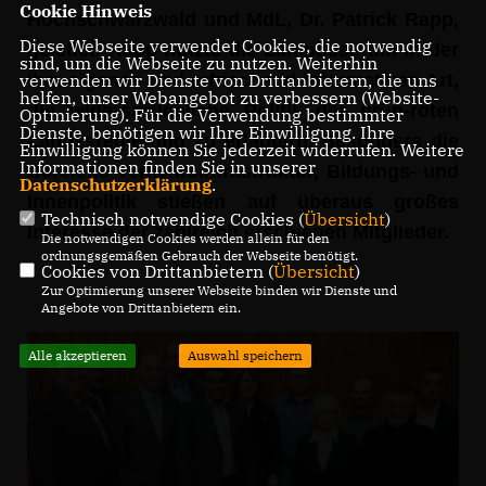
Cookie Hinweis
Hochschwarzwald und MdL, Dr. Patrick Rapp,
Diese Webseite verwendet Cookies, die notwendig
geleitet. Rapp nutzte die Zählpause um in der
sind, um die Webseite zu nutzen. Weiterhin
ihm eigenen und erfrischend informativen Art,
verwenden wir Dienste von Drittanbietern, die uns
helfen, unser Webangebot zu verbessern (Website-
die widersprüchliche Politik der grün-roten
Optmierung). Für die Verwendung bestimmter
Dienste, benötigen wir Ihre Einwilligung. Ihre
Landesregierung zu erläutern. Besonders die
Einwilligung können Sie jederzeit widerrufen. Weitere
Informationen finden Sie in unserer
Bereiche Verkehrsinfrastruktur, Bildungs- und
Datenschutzerklärung
.
Innenpolitik stießen auf überaus großes
Technisch notwendige Cookies (
Übersicht
)
Interesse der zahlreich erschienen Mitglieder.
Die notwendigen Cookies werden allein für den
ordnungsgemäßen Gebrauch der Webseite benötigt.
Cookies von Drittanbietern (
Übersicht
)
Zur Optimierung unserer Webseite binden wir Dienste und
Angebote von Drittanbietern ein.
Alle akzeptieren
Auswahl speichern